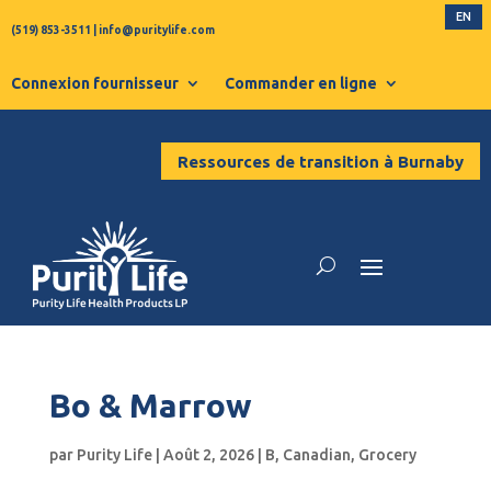
EN
(519) 853-3511
|
info@puritylife.com
Connexion fournisseur
Commander en ligne
Ressources de transition à Burnaby
Bo & Marrow
par
Purity Life
|
Août 2, 2026
|
B
,
Canadian
,
Grocery