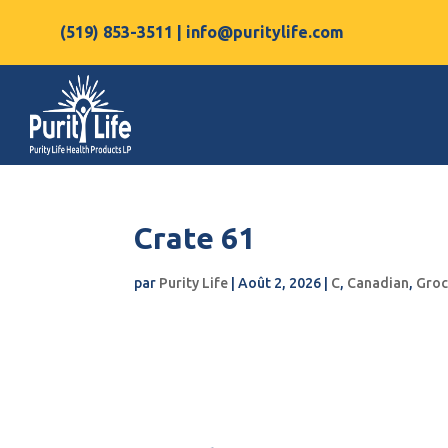
(519) 853-3511
|
info@puritylife.com
Pourquoi choisir Purity Life?
Crate 61
par
Purity Life
|
Août 2, 2026
|
C
,
Canadian
,
Groc