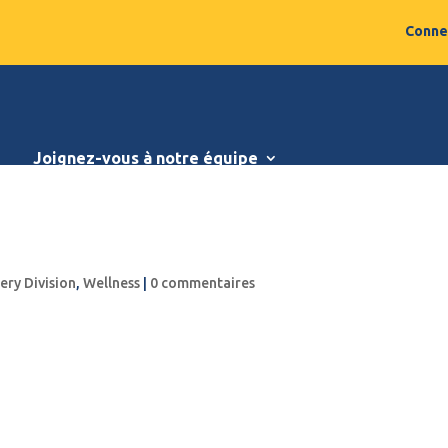
Conne
Salons et événements
Nos marques
Devenez notr
Joignez-vous à notre équipe
ery Division
,
Wellness
|
0 commentaires