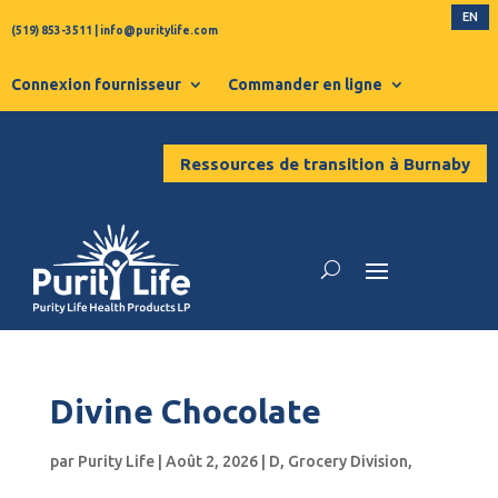
EN
(519) 853-3511
|
info@puritylife.com
Connexion fournisseur
Commander en ligne
Ressources de transition à Burnaby
Divine Chocolate
par
Purity Life
|
Août 2, 2026
|
D
,
Grocery Division
,