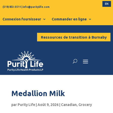
EN
(519) 853-3511
|
info@puritylife.com
Connexion fournisseur
Commander en ligne
Ressources de transition à Burnaby
Medallion Milk
par
Purity Life
|
Août 9, 2026
|
Canadian
,
Grocery