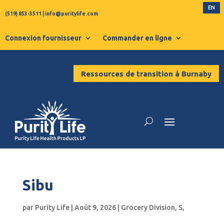
EN
(519) 853-3511
|
info@puritylife.com
Connexion fournisseur
Commander en ligne
Ressources de transition à Burnaby
Sibu
par
Purity Life
|
Août 9, 2026
|
Grocery Division
,
S
,