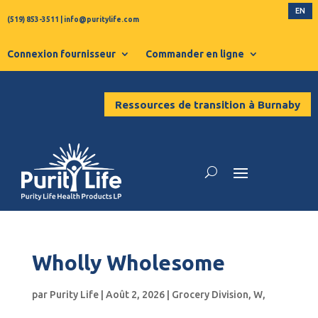
EN
(519) 853-3511
|
info@puritylife.com
Connexion fournisseur
Commander en ligne
Ressources de transition à Burnaby
Wholly Wholesome
par
Purity Life
|
Août 2, 2026
|
Grocery Division
,
W
,